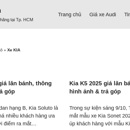
h
Trang chủ
Giá xe Audi
Ti
h hãng tại Tp. HCM
tô
»
Xe KIA
giá lăn bánh, thông
Kia K5 2025 giá lăn b
rả góp
hình ảnh & trả góp
an hạng B, Kia Soluto là
Trong sự kiện sáng 9/10,
há nhiều khách hàng ưa
mắt mẫu xe Kia Sonet 20
ời điểm ra mắt…
úp khách hàng với mẫu 