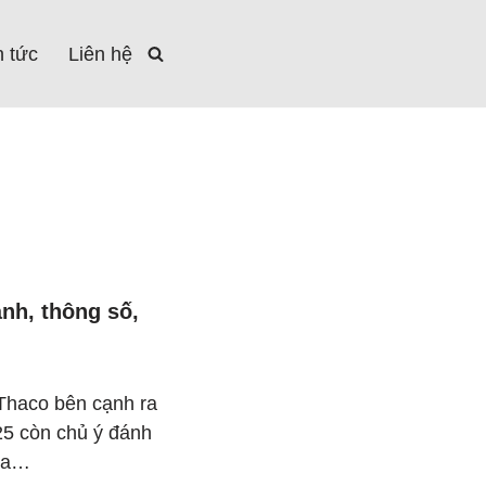
n tức
Liên hệ
ánh, thông số,
 Thaco bên cạnh ra
25 còn chủ ý đánh
Kia…