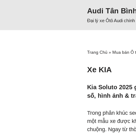
Audi Tân Bìn
Chuyển
Đại lý xe Ôtô Audi chín
tới
nội
dung
Trang Chủ
»
Mua bán Ô 
Xe KIA
Kia Soluto 2025 
số, hình ảnh & t
Trong phân khúc sed
một mẫu xe được k
chuộng. Ngay từ th