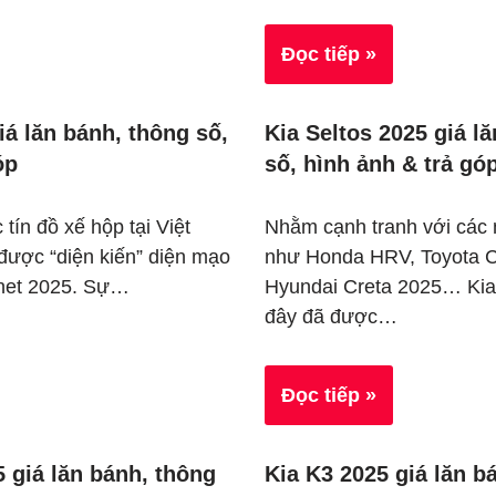
Đọc tiếp »
iá lăn bánh, thông số,
Kia Seltos 2025 giá l
óp
số, hình ảnh & trả gó
tín đồ xế hộp tại Việt
Nhằm cạnh tranh với các
được “diện kiến” diện mạo
như Honda HRV, Toyota C
onet 2025. Sự…
Hyundai Creta 2025… Kia
đây đã được…
Đọc tiếp »
 giá lăn bánh, thông
Kia K3 2025 giá lăn b