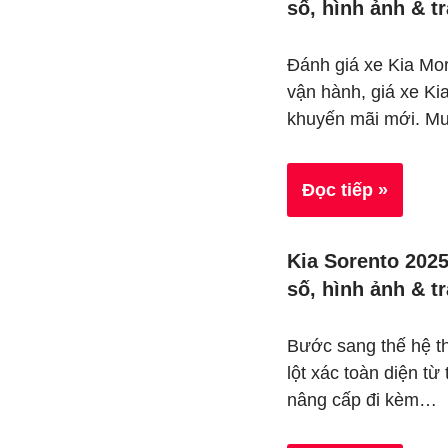
số, hình ảnh & t
Đánh giá xe Kia Morn
vận hành, giá xe Ki
khuyến mãi mới. M
Đọc tiếp »
Kia Sorento 2025
số, hình ảnh & t
Bước sang thế hệ t
lột xác toàn diện từ 
nâng cấp đi kèm…