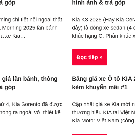
rả góp
hình ảnh & trả góp
ing chi tiết nội ngoại thất
Kia K3 2025 (Hay Kia Cera
a Morning 2025 lăn bánh
đây) là dòng xe sedan (4 
ua xe Kia…
khúc hạng C. Phân khúc
Đọc tiếp »
 giá lăn bánh, thông
Bảng giá xe Ô tô KIA
rả góp
kèm khuyến mãi #1
hứ 4, Kia Sorento đã được
Cập nhật giá xe Kia mới 
trong ra ngoài với thiết kế
thương hiệu KIA tại Việt
Kia Motor Việt Nam (côn