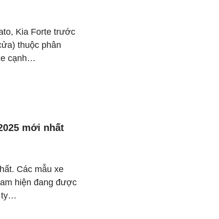
to, Kia Forte trước
cửa) thuộc phân
 xe cạnh…
 2025 mới nhất
nhất. Các mẫu xe
 Nam hiện đang được
g ty…