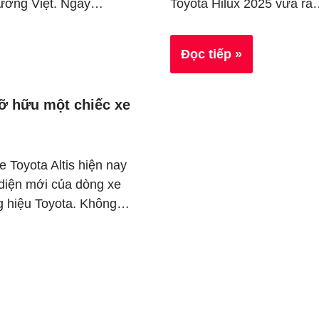
 trường Việt. Ngay…
Toyota Hilux 2025 vừa r
Đọc tiếp »
sỡ hữu một chiếc xe
e Toyota Altis hiện nay
 diện mới của dòng xe
 hiệu Toyota. Không…