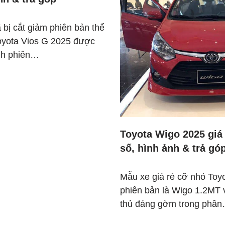
 bị cắt giảm phiên bản thể
oyota Vios G 2025 được
ành phiên…
Toyota Wigo 2025 giá
số, hình ảnh & trả gó
Mẫu xe giá rẻ cỡ nhỏ Toy
phiên bản là Wigo 1.2MT v
thủ đáng gờm trong phâ