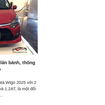
 lăn bánh, thông
p
ota Wigo 2025 với 2
à 1.2AT, là một đối
n…