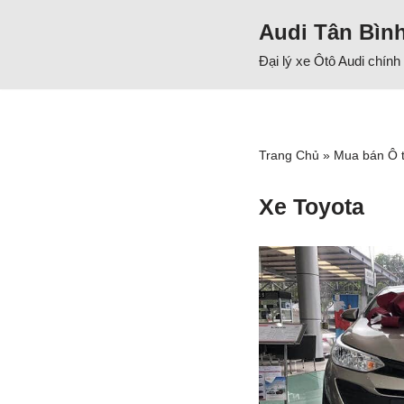
Audi Tân Bìn
Chuyển
Đại lý xe Ôtô Audi chín
tới
nội
dung
Trang Chủ
»
Mua bán Ô 
Xe Toyota