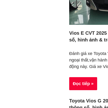
Vios E CVT 2025 
số, hình ảnh & t
Đánh giá xe Toyota
ngoại thất,vận hành
động này. Giá xe 
Đọc tiếp »
Toyota Vios G 20
thông số, hình ả