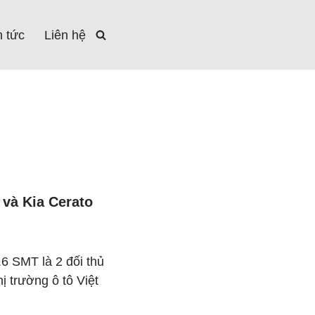
n tức
Liên hệ
 và Kia Cerato
6 SMT là 2 đối thủ
hị trường ô tô Việt