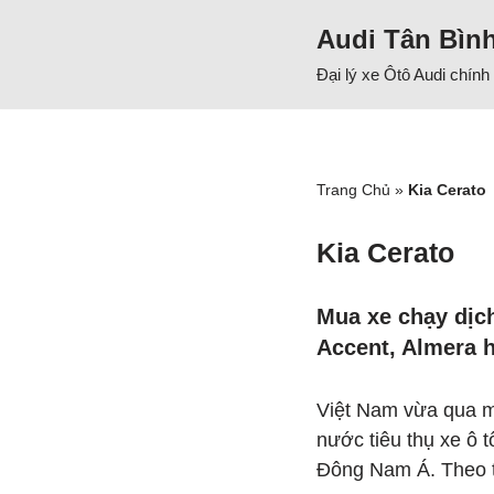
Audi Tân Bìn
Chuyển
Đại lý xe Ôtô Audi chín
tới
nội
dung
Trang Chủ
»
Kia Cerato
Kia Cerato
Mua xe chạy dịc
Accent, Almera 
Việt Nam vừa qua m
nước tiêu thụ xe ô t
Đông Nam Á. Theo