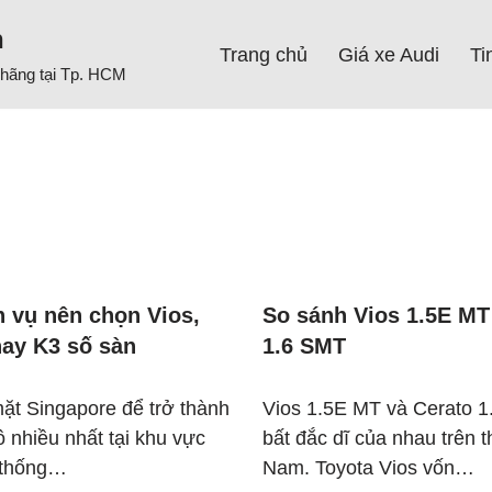
h
Trang chủ
Giá xe Audi
Ti
h hãng tại Tp. HCM
h vụ nên chọn Vios,
So sánh Vios 1.5E MT
hay K3 số sàn
1.6 SMT
ặt Singapore để trở thành
Vios 1.5E MT và Cerato 1.
ô nhiều nhất tại khu vực
bất đắc dĩ của nhau trên t
 thống…
Nam. Toyota Vios vốn…