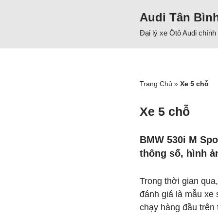
Audi Tân Bìn
Chuyển
Đại lý xe Ôtô Audi chín
tới
nội
dung
Trang Chủ
»
Xe 5 chỗ
Xe 5 chỗ
BMW 530i M Spor
thông số, hình ả
Trong thời gian qu
đánh giá là mẫu xe
chạy hàng đầu trên