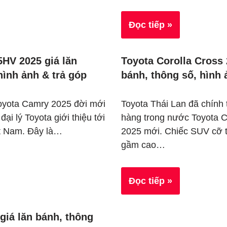
Đọc tiếp »
5HV 2025 giá lăn
Toyota Corolla Cross 
hình ảnh & trả góp
bánh, thông số, hình 
oyota Camry 2025 đời mới
Toyota Thái Lan đã chính
ại lý Toyota giới thiệu tới
hàng trong nước Toyota C
ệt Nam. Đây là…
2025 mới. Chiếc SUV cỡ t
gầm cao…
Đọc tiếp »
giá lăn bánh, thông