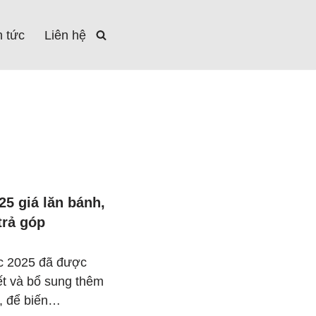
n tức
Liên hệ
5 giá lăn bánh,
trả góp
c 2025 đã được
iết và bổ sung thêm
ến, để biến…