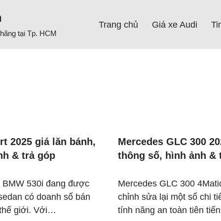
h
Trang chủ
Giá xe Audi
Ti
h hãng tại Tp. HCM
t 2025 giá lăn bánh,
Mercedes GLC 300 202
nh & trả góp
thông số, hình ảnh & 
a, BMW 530i đang được
Mercedes GLC 300 4Mati
 sedan có doanh số bán
chỉnh sửa lại một số chi t
 thế giới. Với…
tính năng an toàn tiên ti