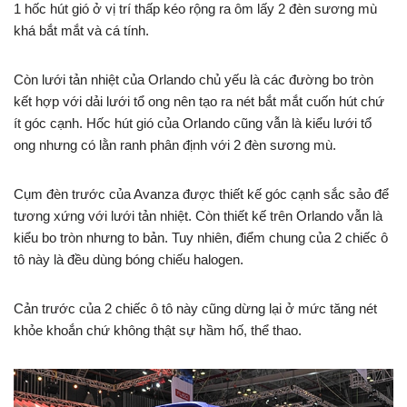
1 hốc hút gió ở vị trí thấp kéo rộng ra ôm lấy 2 đèn sương mù
khá bắt mắt và cá tính.
Còn lưới tản nhiệt của Orlando chủ yếu là các đường bo tròn
kết hợp với dải lưới tổ ong nên tạo ra nét bắt mắt cuốn hút chứ
ít góc cạnh. Hốc hút gió của Orlando cũng vẫn là kiểu lưới tổ
ong nhưng có lằn ranh phân định với 2 đèn sương mù.
Cụm đèn trước của Avanza được thiết kế góc cạnh sắc sảo để
tương xứng với lưới tản nhiệt. Còn thiết kế trên Orlando vẫn là
kiểu bo tròn nhưng to bản. Tuy nhiên, điểm chung của 2 chiếc ô
tô này là đều dùng bóng chiếu halogen.
Cản trước của 2 chiếc ô tô này cũng dừng lại ở mức tăng nét
khỏe khoắn chứ không thật sự hầm hố, thể thao.