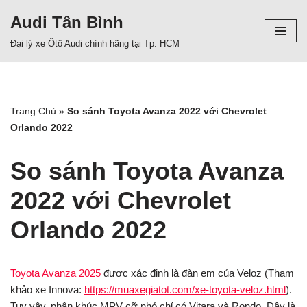
Audi Tân Bình
Chuyển
Đại lý xe Ôtô Audi chính hãng tại Tp. HCM
tới
nội
dung
Trang Chủ
»
So sánh Toyota Avanza 2022 với Chevrolet
Orlando 2022
So sánh Toyota Avanza
2022 với Chevrolet
Orlando 2022
Toyota Avanza 2025
được xác định là đàn em của Veloz (Tham
khảo xe Innova:
https://muaxegiatot.com/xe-toyota-veloz.html
).
Tuy vậy, phân khúc MPV cỡ nhỏ chỉ có Vitara và Rondo. Đây là