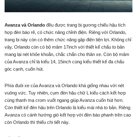
Avanza và Orlando
đều được trang bị gương chiếu hậu tích
hợp đèn báo rẽ, có chức năng chỉnh điện. Riêng với Orlando,
trang bị này còn có thêm chức năng gập điện tiện lợi. Không chỉ
vậy, Orlando còn có bộ mâm 17inch với thiết kế chấu to bản
mang lại nét khỏe khoắn, chắc chắn cho thân xe. Còn bộ mâm
của Avanza chỉ là kiểu 14, 15inch cùng kiểu thiết kế đa chấu
góc cạnh, cuốn hút.
Phía đuôi xe của Avanza và Orlando khá giống nhau với nét
vuông vức. Tuy nhiên, cụm đèn hậu chữ L kiểu cách kết hợp
cùng thanh mạ crom vuốt ngang giúp Avanza cuốn hút hơn.
Còn thiết kế đèn hậu trên Orlando là kiểu mái nhà to bản. Riêng
Avanza có cánh hướng gió kết hợp với đèn báo phanh trên cao
còn Orlando thì thiếu chi tiết này.