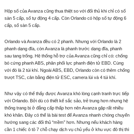
Hộp số của Avanza cũng thua thiệt so với đối thủ khi chỉ có số
sàn 5 cấp, số tự động 4 cấp. Còn Orlando có hộp số tự động 6
cấp, số sàn 5 cấp.
Orlando và Avanza đều có 2 phanh. Nhưng với Orlando là 2
phanh dạng đĩa, còn Avanza là phanh trước dạng đĩa, phanh
sau tang trống. Hệ thống hỗ trợ của Avanza cũng chỉ có: chống
bó cứng phanh ABS, phân phối lực phanh điện tử EBD. Cùng
với đó là 2 túi khí. Ngoài ABS, EBD, Orlando còn có thêm chống
trượt TSC, cân bằng điện tử ESC, camera lùi và 4 túi khí.
Như vậy có thể thấy được Avanza khó lòng cạnh tranh trực tiếp
với Orlando. Bởi dù có thiết kế sắc sảo, trẻ trung hơn nhưng hệ
thống trang bị ở đẳng cấp thấp hơn nên Avanza gặp rất nhiều
khó khăn. Đây có thể là bài test để Avanza nhanh chóng chuyển
hướng sang các đối thủ “mềm” hơn. Nhưng nếu khách hàng
cần 1 chiếc ô tô 7 chỗ chạy dịch vụ chủ yếu ở khu vực đô thị thì