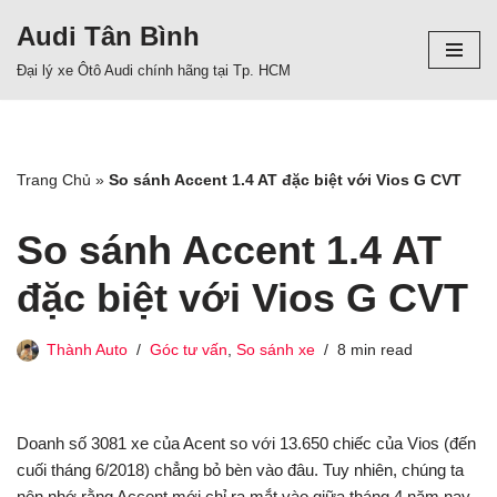
Audi Tân Bình
Chuyển
Đại lý xe Ôtô Audi chính hãng tại Tp. HCM
tới
nội
dung
Trang Chủ
»
So sánh Accent 1.4 AT đặc biệt với Vios G CVT
So sánh Accent 1.4 AT
đặc biệt với Vios G CVT
Thành Auto
Góc tư vấn
,
So sánh xe
8 min read
Doanh số 3081 xe của Acent so với 13.650 chiếc của Vios (đến
cuối tháng 6/2018) chẳng bỏ bèn vào đâu. Tuy nhiên, chúng ta
nên nhớ rằng Accent mới chỉ ra mắt vào giữa tháng 4 năm nay.