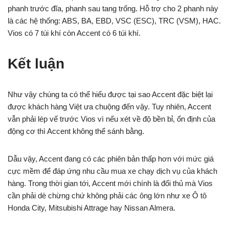
phanh trước đĩa, phanh sau tang trống. Hỗ trợ cho 2 phanh này
là các hệ thống: ABS, BA, EBD, VSC (ESC), TRC (VSM), HAC.
Vios có 7 túi khí còn Accent có 6 túi khí.
Kết luận
Như vậy chúng ta có thể hiểu được tại sao Accent đặc biệt lại
được khách hàng Việt ưa chuộng đến vậy. Tuy nhiên, Accent
vẫn phải lép vế trước Vios vì nếu xét về độ bền bỉ, ổn định của
động cơ thì Accent không thể sánh bằng.
Dẫu vậy, Accent đang có các phiên bản thấp hơn với mức giá
cực mềm để đáp ứng nhu cầu mua xe chạy dịch vụ của khách
hàng. Trong thời gian tới, Accent mới chính là đối thủ mà Vios
cần phải dè chừng chứ không phải các ông lớn như xe Ô tô
Honda City, Mitsubishi Attrage hay Nissan Almera.