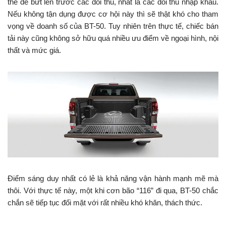
thế để bứt lên trước các đối thủ, nhất là các đối thủ nhập khẩu.
Nếu không tận dụng được cơ hội này thì sẽ thật khó cho tham
vọng về doanh số của BT-50. Tuy nhiên trên thực tế, chiếc bán
tải này cũng không sở hữu quá nhiều ưu điểm về ngoại hình, nội
thất và mức giá.
Điểm sáng duy nhất có lẻ là khả năng vận hành mạnh mẽ mà
thôi. Với thực tế này, một khi cơn bão “116” đi qua, BT-50 chắc
chắn sẽ tiếp tục đối mặt với rất nhiều khó khăn, thách thức.