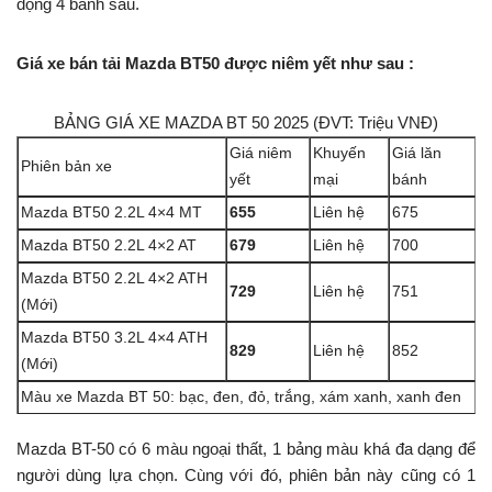
động 4 bánh sau.
Giá xe bán tải Mazda BT50 được niêm yết như sau :
BẢNG GIÁ XE MAZDA BT 50 2025 (ĐVT: Triệu VNĐ)
Giá niêm
Khuyến
Giá lăn
Phiên bản xe
yết
mại
bánh
Mazda BT50 2.2L 4×4 MT
655
Liên hệ
675
Mazda BT50 2.2L 4×2 AT
679
Liên hệ
700
Mazda BT50 2.2L 4×2 ATH
729
Liên hệ
751
(Mới)
Mazda BT50 3.2L 4×4 ATH
829
Liên hệ
852
(Mới)
Màu xe Mazda BT 50: bạc, đen, đỏ, trắng, xám xanh, xanh đen
Mazda BT-50 có 6 màu ngoại thất, 1 bảng màu khá đa dạng để
người dùng lựa chọn. Cùng với đó, phiên bản này cũng có 1