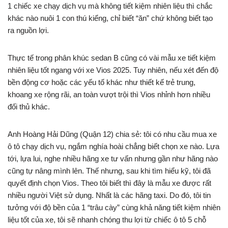
1 chiếc xe chạy dịch vụ mà không tiết kiệm nhiên liệu thì chắc
khác nào nuôi 1 con thú kiểng, chỉ biết “ăn” chứ không biết tạo
ra nguồn lợi.
Thực tế trong phân khúc sedan B cũng có vài mẫu xe tiết kiệm
nhiên liệu tốt ngang với xe Vios 2025. Tuy nhiên, nếu xét đến độ
bền động cơ hoặc các yếu tố khác như thiết kế trẻ trung,
khoang xe rộng rãi, an toàn vượt trội thì Vios nhỉnh hơn nhiều
đối thủ khác.
Anh Hoàng Hải Dũng (Quận 12) chia sẻ: tôi có nhu cầu mua xe
ô tô chạy dịch vụ, ngắm nghía hoài chẳng biết chọn xe nào. Lựa
tới, lựa lui, nghe nhiều hãng xe tư vấn nhưng gần như hãng nào
cũng tự nâng mình lên. Thế nhưng, sau khi tìm hiểu kỹ, tôi đã
quyết định chọn Vios. Theo tôi biết thì đây là mẫu xe được rất
nhiều người Việt sử dụng. Nhất là các hãng taxi. Do đó, tôi tin
tưởng với độ bền của 1 “trâu cày” cùng khả năng tiết kiệm nhiên
liệu tốt của xe, tôi sẽ nhanh chóng thu lợi từ chiếc ô tô 5 chỗ