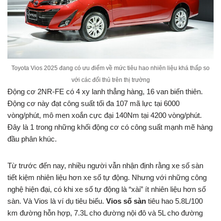
Toyota Vios 2025 đang có ưu điểm về mức tiêu hao nhiên liệu khá thấp so
với các đối thủ trên thị trường
Động cơ 2NR-FE có 4 xy lanh thẳng hàng, 16 van biến thiên.
Động cơ này đạt công suất tối đa 107 mã lực tại 6000
vòng/phút, mô men xoắn cực đại 140Nm tại 4200 vòng/phút.
Đây là 1 trong những khối động cơ có công suất mạnh mẽ hàng
đầu phân khúc.
Từ trước đến nay, nhiều người vẫn nhận định rằng xe số sàn
tiết kiệm nhiên liệu hơn xe số tự động. Nhưng với những công
nghệ hiện đại, có khi xe số tự động là “xài” ít nhiên liệu hơn số
sàn. Và Vios là ví dụ tiêu biểu.
Vios số sàn
tiêu hao 5.8L/100
km đường hỗn hợp, 7.3L cho đường nội đô và 5L cho đường