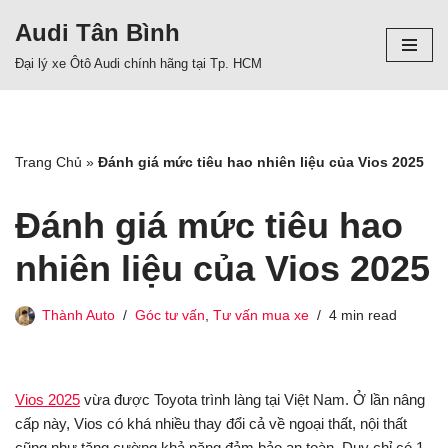
Audi Tân Bình
Chuyển
Đại lý xe Ôtô Audi chính hãng tại Tp. HCM
tới
nội
dung
Trang Chủ
»
Đánh giá mức tiêu hao nhiên liệu của Vios 2025
Đánh giá mức tiêu hao
nhiên liệu của Vios 2025
Thành Auto
Góc tư vấn
,
Tư vấn mua xe
4 min read
Vios 2025
vừa được Toyota trình làng tại Việt Nam. Ở lần nâng
cấp này, Vios có khá nhiều thay đổi cả về ngoại thất, nội thất
cũng như tăng cường khả năng đảm bảo an toàn. Duy chỉ có 1