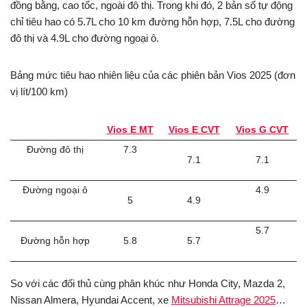
đồng bằng, cao tốc, ngoài đô thị. Trong khi đó, 2 bản số tự động
chỉ tiêu hao có 5.7L cho 10 km đường hỗn hợp, 7.5L cho đường
đô thị và 4.9L cho đường ngoại ô.
Bảng mức tiêu hao nhiên liệu của các phiên bản Vios 2025 (đơn
vị lít/100 km)
Vios E MT
Vios E CVT
Vios G CVT
Đường đô thị
7.3
7.1
7.1
Đường ngoại ô
4.9
5
4.9
5.7
Đường hỗn hợp
5.8
5.7
So với các đối thủ cùng phân khúc như Honda City, Mazda 2,
Nissan Almera, Hyundai Accent, xe
Mitsubishi Attrage 2025
…