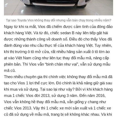
Tại sao Toyota Vios không thay đổi nhưng vẫn bán chạy trong nhiều năm?
Ngay từ khi ra mắt, Vios đã chiếm được cảm tình của đông đảo
khách hàng Việt. Và từ đó, chiếc sedan B này liên tiếp gặt hái
được những thành công về doanh số. Điều đó cho thấy Vios đã
đánh đúng vào nhu cầu thực tế của khách hàng Việt. Tuy nhiên,
khi thị trường ô tô mở cửa, rất nhiều hãng sản xuất ô tô lớn ào
ạt vào Việt Nam cũng như liên tục thay đổi mẫu mã, nâng cấp
phiên bản. Thì Vios vẫn “bình chân như vại”, vẫn sử dụng mẫu
mã cũ.
Theo nhiều chuyên gia thì chính việc không thay đổi mẫu mã đã
tạo cho Vios 1 lợi thế cực lớn. Đó chính là khả năng giữ giá sau
khi mua và sử dụng. Tại sao lại như vậy? Bởi vì khi khách hàng
mua 1 chiếc Vios đời 2013, sử dụng 3 năm. Đến năm 2016,
Vios vẫn không hề thay đổi mẫu mã, vẫn giống y chang như
chiếc Vios 2013. Vậy thì 1 chiếc xe mới sản xuất và 1 chiếc xe
cũ đã sử dụng về mẫu mã, trang bị sẽ không khác nhau. Và khi