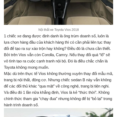
Nội thất xe Toyota Vios 2018
1 chiếc xe đang được định danh là ông trùm doanh số, luôn là
lựa chọn hàng đầu của khách hàng thì có cần phải liên tục thay
đổi để tạo ra sự xáo trộn hay không? Điều đó là chưa cần thiết.
Bởi trên Vios vẫn còn Corolla, Camry. Nếu thay đổi quá “lố” sẽ
vô tình tạo ra cuộc cạnh tranh nội bộ. Đó là điều chắc chắn là
Toyota không mong muốn.
Mặc dù trên thực tế Vios không thường xuyên thay đổi mẫu mã,
trang bị nội thất, động cơ. Nhưng chiếc sedan B này vẫn không
để các đối thủ khác “qua mặt” về công nghệ, trang bị tiện nghi.
Và điều đó 1 lần nữa khẳng định, Vios là kẻ “thức thời”. Không
chính thức tham gia “chạy đua” nhưng không để bị “bỏ lại” trong
hành trình doanh số.