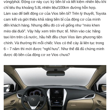
vòng/phút. Động cơ này cực kỳ bền bỉ và tiết kiệm nhiên liệu khi
chỉ tiêu thụ khoảng 5.8L nhiên liệu/100km đường hỗn hợp.
Làm sao để biết động cơ của Vios bền bỉ? Trên lý thuyết, Toyota
cam kết và giới thiệu khả năng bền bỉ của động cơ của mình
đến khách hàng. Nhưng điều đó có vẻ giống như “mèo khen
mèo dài đuôi”. Vậy hãy xem trên thực tế. Nhìn vào các hãng
taxi lớn trên cả nước, hầu hết đều chọn Vios làm phương tiện
chính. Và thường thì mỗi chiếc Vios có thể cày ải liên tục trong
6 – 7 năm thì mới được “nghỉ hưu”. Như thế đã đủ chứng minh
được độ bền của động cơ xe Vios chưa?