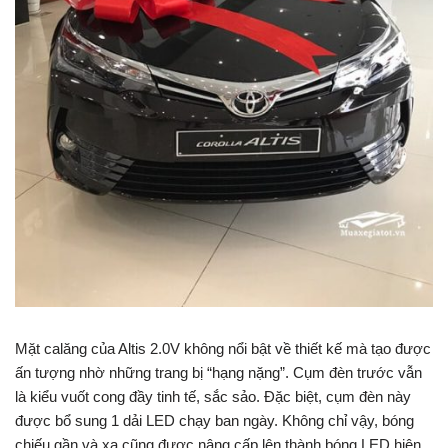
Mặt calăng của Altis 2.0V không nổi bật về thiết kế mà tạo được
ấn tượng nhờ những trang bị “hạng nặng”. Cụm đèn trước vẫn
là kiểu vuốt cong đầy tinh tế, sắc sảo. Đặc biệt, cụm đèn này
được bổ sung 1 dải LED chạy ban ngày. Không chỉ vậy, bóng
chiếu gần và xa cũng được nâng cấp lên thành bóng LED hiện