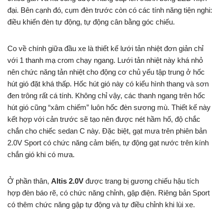
đại. Bên cạnh đó, cụm đèn trước còn có các tính năng tiện nghi:
điều khiển đèn tự động, tự động cân bằng góc chiếu.
Co về chính giữa đầu xe là thiết kế lưới tản nhiệt đơn giản chỉ
với 1 thanh mạ crom chạy ngang. Lưới tản nhiệt này khá nhỏ
nên chức năng tản nhiệt cho động cơ chủ yếu tập trung ở hốc
hút gió đặt khá thấp. Hốc hút gió này có kiểu hình thang và sơn
đen trông rất cá tính. Không chỉ vậy, các thanh ngang trên hốc
hút gió cũng “xâm chiếm” luôn hốc đèn sương mù. Thiết kế này
kết hợp với cản trước sẽ tạo nên được nét hầm hố, độ chắc
chắn cho chiếc sedan C này. Đặc biệt, gạt mưa trên phiên bản
2.0V Sport có chức năng cảm biến, tự động gạt nước trên kính
chắn gió khi có mưa.
Ở phần thân,
Altis 2.0V
được trang bị gương chiếu hậu tích
hợp đèn báo rẽ, có chức năng chỉnh, gập điện. Riêng bản Sport
có thêm chức năng gập tự động và tự điều chỉnh khi lùi xe.