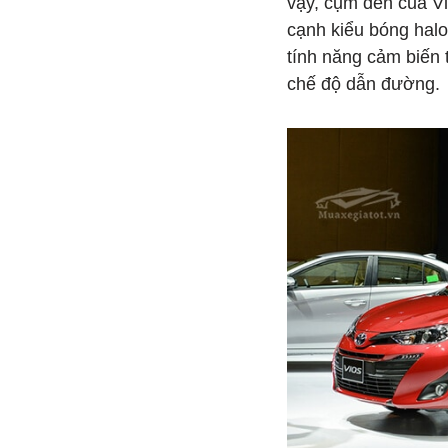
vậy, cụm đèn của V
cạnh kiểu bóng hal
tính năng cảm biến 
chế độ dẫn đường.