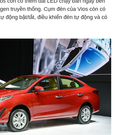
ios còn có thêm dải LED chạy ban ngày bên
ogen truyền thống. Cụm đèn của Vios còn có
tự động bật/tắt, điều khiển đèn tự động và có