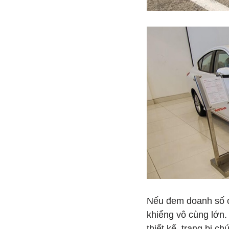
Nếu đem doanh số c
khiểng vô cùng lớn. 
thiết kế, trang bị c