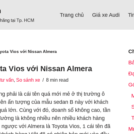
h
Trang chủ
Giá xe Audi
Ti
h hãng tại Tp. HCM
C
yota Vios với Nissan Almera
Bả
ta Vios với Nissan Almera
Đạ
tư vấn
,
So sánh xe
8 min read
Gó
g phải là cái tên quá mới mẻ ở thị trường ô
M
hiên ấn tượng của mẫu sedan B này với khách
S
quá lớn. Cùng với đó, doanh số không cao, tần
 đường là không nhiều nên nhiều khách hàng
i ngược với Almera là Toyota Vios, 1 cái tên đã
Mu