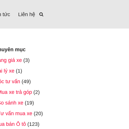
n tức
Liên hệ
huyên mục
ng giá xe
(3)
i lý xe
(1)
c tư vấn
(49)
ua xe trả góp
(2)
o sánh xe
(19)
Tư vấn mua xe
(20)
a bán Ô tô
(123)