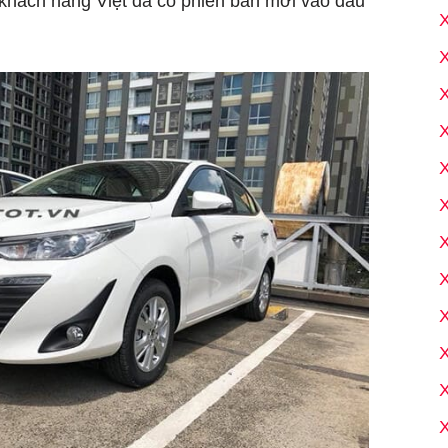
 khách hàng Việt đã có phiên bản mới vào đầu
X
X
X