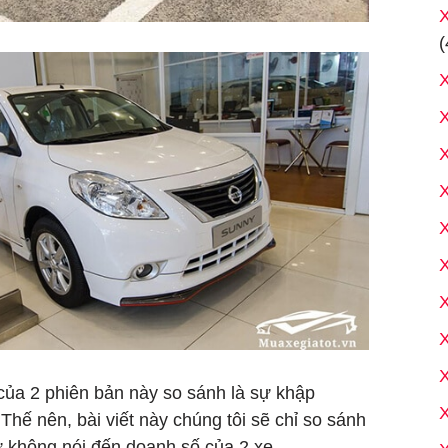
(
X
X
X
ủa 2 phiên bản này so sánh là sự khập
X
Thế nên, bài viết này chúng tôi sẽ chỉ so sánh
hứ không nói đến doanh số của 2 xe.