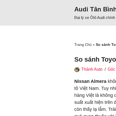
Audi Tân Bìn
Chuyển
Đại lý xe Ôtô Audi chín
tới
nội
dung
Trang Chủ
»
So sánh To
So sánh Toyo
Thành Auto
Góc 
Nissan Almera
khôn
tô Việt Nam. Tuy n
hàng Việt là không 
suất xuất hiện trên
còn thấy lạ lẫm. Trá