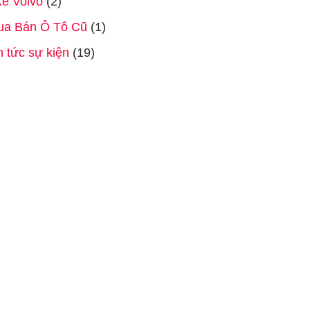
e Volvo
(2)
ua Bán Ô Tô Cũ
(1)
n tức sự kiện
(19)